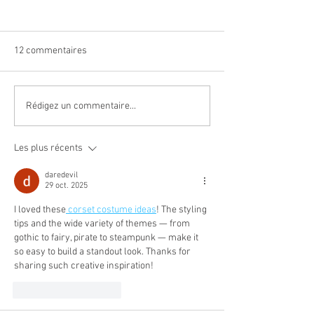
12 commentaires
Le sport Santé à l'honneur
Match pro Fémini
Rédigez un commentaire...
Carmaux !
Les plus récents
daredevil
29 oct. 2025
I loved these
 corset costume ideas
! The styling 
tips and the wide variety of themes — from 
gothic to fairy, pirate to steampunk — make it 
so easy to build a standout look. Thanks for 
sharing such creative inspiration!
J'aime
Répondre