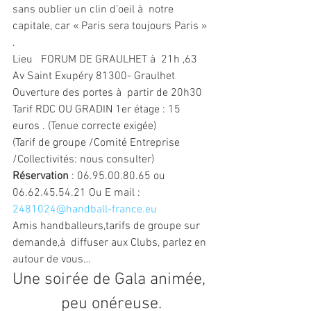
sans oublier un clin d’oeil à  notre 
capitale, car « Paris sera toujours Paris » 
.
Lieu   FORUM DE GRAULHET à  21h ,63 
Av Saint Exupéry 81300- Graulhet
Ouverture des portes à  partir de 20h30
Tarif RDC OU GRADIN 1er étage : 15 
euros . (Tenue correcte exigée)
(Tarif de groupe /Comité Entreprise 
/Collectivités: nous consulter)
Réservation
 : 06.95.00.80.65 ou 
06.62.45.54.21 Ou E mail : 
2481024@handball-france.eu
Amis handballeurs,tarifs de groupe sur 
demande,à  diffuser aux Clubs, parlez en 
autour de vous…
Une soirée de Gala animée, 
peu onéreuse.