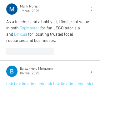
Mark Noris
19 mai 2025
As a teacher and a hobbyist, I find great value 
in both 
TopMaster
 for fun LEGO tutorials 
and 
Link.ua
 for locating trusted local 
resources and businesses. 
J'aime
Répondre
Владимир Мельник
06 mai 2025
link
link
link
link
link
link
link
link
link
link
link
l
ink
link
link
link
link
link
link
link
link
link
link
li
nk
link
link
link
link
link
link
link
link
link
link
li
nk
link
link
link
link
link
link
link
link
link
link
li
nk
link
link
link
link
link
link
link
link
link
link
li
nk
link
link
link
link
link
link
link
link
link
link
li
nk
link
link
link
link
link
link
link
link
link
link
li
nk
link
link
link
link
link
link
link
link
link
link
li
nk
link
link
link
link
link
link
link
link
link
link
li