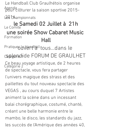
Le Handball Club Graulhétois organise 
Agenda
pour clôturer la saison sportive 2015-
2016,
Les Championnats
le Samedi 02 Juillet à  21h
Le Comite
une soirée Show Cabaret Music 
Formation
Hall
Pratiquer le Handball
ouvert à  tous…dans le 
splendide FORUM DE GRAULHET
Catégorie 1
Ce beau voyage artistique, de 2 heures 
Catégorie 2
de spectacle, vous fera partager 
l’univers magique des strass et des 
paillettes du tout nouveau spectacle des 
VEGAS , au cours duquel 7 Artistes 
animent la scène dans un incessant 
balai chorégraphique, costumé, chanté, 
créant une belle harmonie entre le 
mambo, le disco, les standards du jazz, 
les succès de l’Amérique des années 40, 