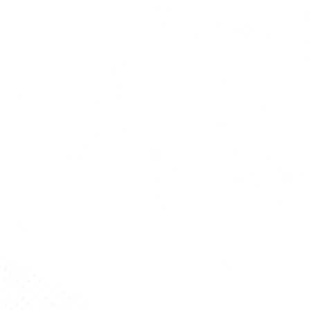
Maison Départementale des Sports
Comité du Tarn de Handball
148 Avenue Dembourg
81000 - ALBI