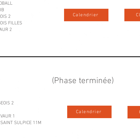
DBALL
UB
Calendrier
C
OIS 2
OIS FILLES
AUR 2
phase
(Phase terminée
)
EOIS 2
Calendrier
VAUR 1
SAINT SULPICE 11M