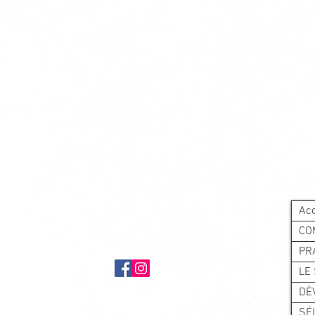
Acc
CO
PR
LE
DÉ
SÉ