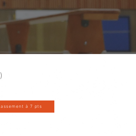
)
lassement à 7 pts