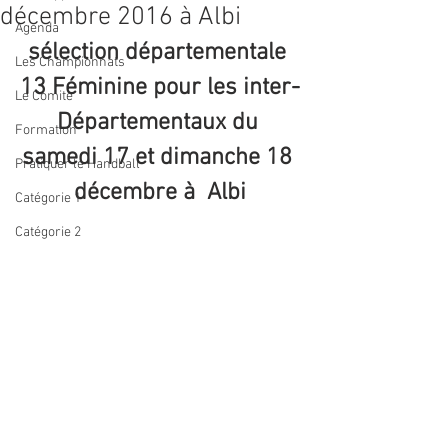
décembre 2016 à Albi
Agenda
sélection départementale 
Les Championnats
13 Féminine pour les inter-
Le Comite
Départementaux du 
Formation
samedi 17 et dimanche 18 
Pratiquer le Handball
décembre à  Albi
Catégorie 1
Catégorie 2