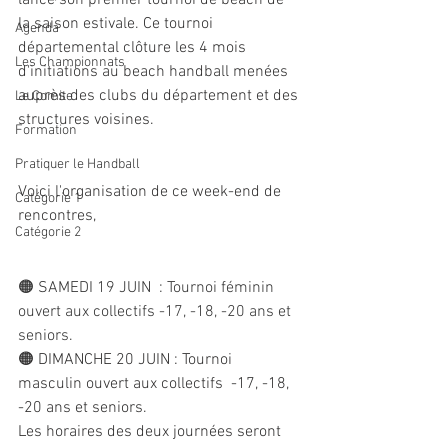
lance son premier tournoi de beach de 
la saison estivale. Ce tournoi 
Agenda
départemental clôture les 4 mois 
Les Championnats
d'initiations au beach handball menées 
auprès des clubs du département et des 
Le Comite
structures voisines. 
Formation
Pratiquer le Handball
Voici l'organisation de ce week-end de 
Catégorie 1
rencontres, 
Catégorie 2
🟠 SAMEDI 19 JUIN  : Tournoi féminin 
ouvert aux collectifs -17, -18, -20 ans et 
seniors. 
🟠 DIMANCHE 20 JUIN : Tournoi 
masculin ouvert aux collectifs  -17, -18, 
-20 ans et seniors.
Les horaires des deux journées seront 