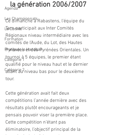
la génération 2006/2007
Agenda
Les Championnats
Ce dimanche à Rabastens, l’équipe du 
Tarn participait aux Inter Comités 
Le Comite
Régionaux niveau intermédiaire avec les 
Formation
comités de l’Aude, du Lot, des Hautes 
Pratiquer le Handball
Pyrénées et des Pyrénées Orientales. Un 
tournoi à 5 équipes, le premier étant 
Catégorie 1
qualifié pour le niveau haut et le dernier 
Catégorie 2
allant au niveau bas pour le deuxième 
tour.
Cette génération avait fait deux 
compétitions l’année dernière avec des 
résultats plutôt encourageants et je 
pensais pouvoir viser la première place. 
Cette compétition n’étant pas 
éliminatoire, l’objectif principal de la 