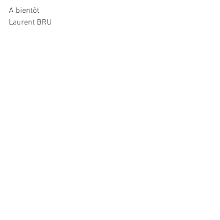
A bientôt
Laurent BRU
Sur la photo de gauche à droite :  
debout : Aimeric, Jules C, Hadrien, Eliott, 
Timéo, Mathis, Vladimir, Gabrien, Gabriel, 
Steve
accroupis: Ronaldson, Jules B, Roméo, 
Aylaz, Paul