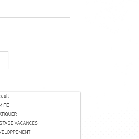
h pro Féminin à Carmaux !
ueil
MITÉ
ATIQUER
 STAGE VACANCES
VELOPPEMENT