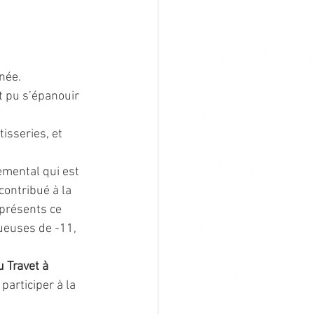
rnée.
nt pu s’épanouir 
isseries, et 
emental qui est 
ontribué à la 
présents ce 
oueuses de -11, 
 Travet à 
articiper à la 