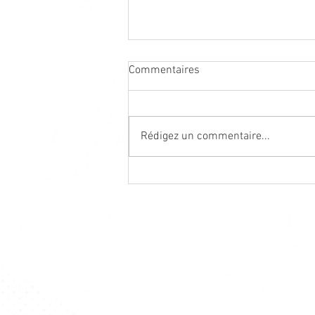
Commentaires
Rédigez un commentaire...
STAGE D'ETE RAZISSE 2026
Maison Départementale des Sports
Comité du Tarn de Handball
148 Avenue Dembourg
81000 - ALBI