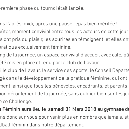
première phase du tournoi était lancée.
dans l’après-midi, après une pause repas bien méritée !
oûter, moment convivial entre tous les acteurs de cette jou
les ont pris du plaisir, les sourires en témoignent, et elles o
pratique exclusivement féminine.
ng de la journée, un espace convivial d’accueil avec café, pât
 été mis en place et tenu par le club de Lavaur.
le club de Lavaur, le service des sports, le Conseil Départ
agé dans le développement de la pratique féminine, qui ont c
ment, ainsi que tous les bénévoles, encadrants, et parents 
u bon déroulement de la journée, sans oublier bien sur les j
e ce Challenge.
 Féminin aura lieu le  samedi 31 Mars 2018 au gymnase du
s donc sur vous pour venir plus en nombre que jamais, et p
dball féminin dans notre département.