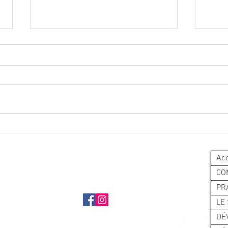
Le sport Santé à l'honneur
Matc
Acc
CO
PR
LE
DÉ